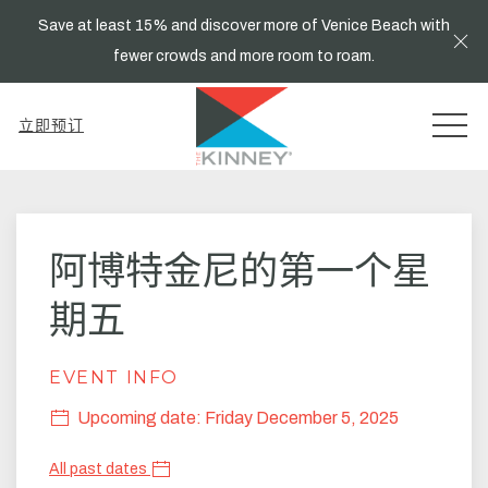
Save at least 15% and discover more of Venice Beach with
Cl
fewer crowds and more room to roam.
MEN
立即预订
Thu
01
阿博特金尼的第一个星
期五
EVENT INFO
Upcoming date: Friday December 5, 2025
All past dates