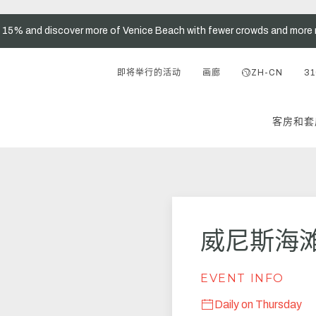
t 15% and discover more of Venice Beach with fewer crowds and more 
即将举行的活动
画廊
ZH-CN
31
客房和套
威尼斯海
EVENT INFO
Daily on Thursday