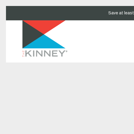
Save at leas
Thu
01