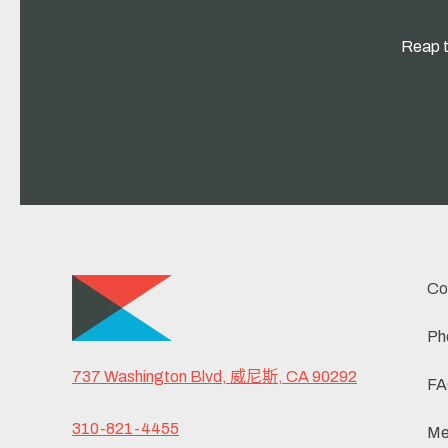
Reap t
Co
Ph
737 Washington Blvd, 威尼斯, CA 90292
FA
310-821-4455
Me