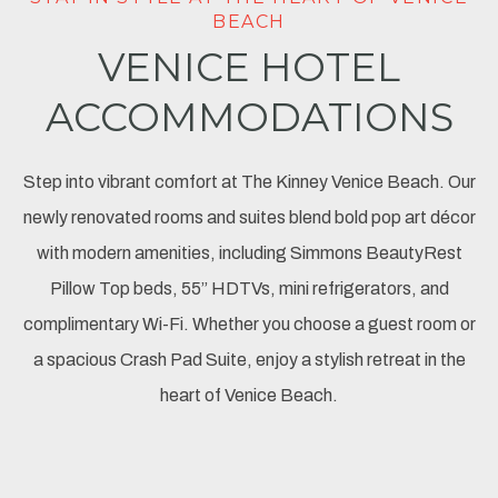
BEACH
VENICE HOTEL
ACCOMMODATIONS
Step into vibrant comfort at The Kinney Venice Beach. Our
newly renovated rooms and suites blend bold pop art décor
with modern amenities, including Simmons BeautyRest
Pillow Top beds, 55” HDTVs, mini refrigerators, and
complimentary Wi-Fi. Whether you choose a guest room or
a spacious Crash Pad Suite, enjoy a stylish retreat in the
heart of Venice Beach.