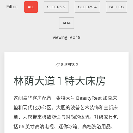
Pick
Filter:
ALL
SLEEPS 2
SLEEPS 4
SUITES
options
ADA
to
filter
Viewing:
9
of
9
the
list
SLEEPS 2
林荫大道 1 特大床房
这间豪华客房配备一张特大号 BeautyRest 加厚床
垫和现代化办公区。大胆的波普艺术装饰和全新床
单，为您带来极致舒适与时尚的体验。升级家具包
括 55 英寸高清电视、迷你冰箱、高档洗浴用品、