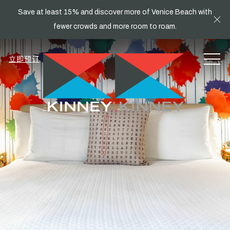
Save at least 15% and discover more of Venice Beach with
Cl
fewer crowds and more room to roam.
MEN
立即预订