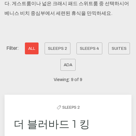
다. 게스트룸이나 넓은 크래시 패드 스위트룸 중 선택하시어
베니스 비치 중심부에서 세련된 휴식을 만끽하세요.
Pick
Filter:
ALL
SLEEPS 2
SLEEPS 4
SUITES
options
ADA
to
filter
Viewing:
9
of
9
the
list
SLEEPS 2
더 블러바드 1 킹