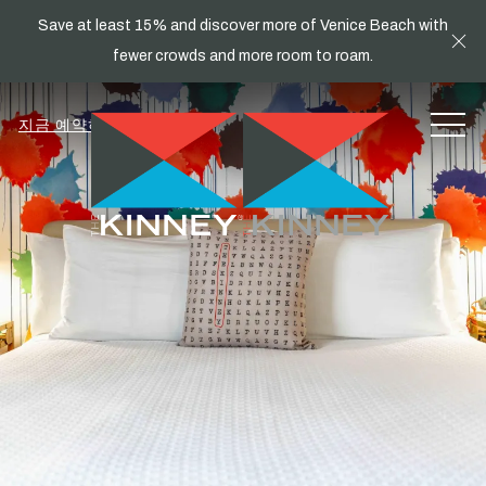
Save at least 15% and discover more of Venice Beach with
Cl
fewer crowds and more room to roam.
MEN
지금 예약하세요