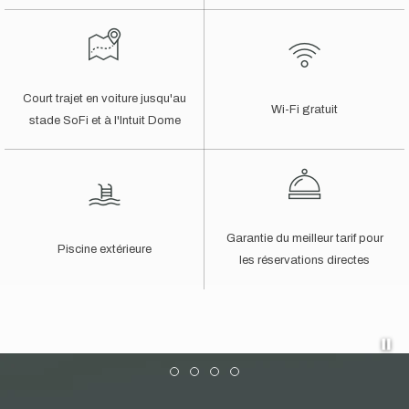
Court trajet en voiture jusqu'au
Wi-Fi gratuit
stade SoFi et à l'Intuit Dome
Garantie du meilleur tarif pour
Piscine extérieure
les réservations directes
Pa
Item 1
Item 2
Item 3
Item 4