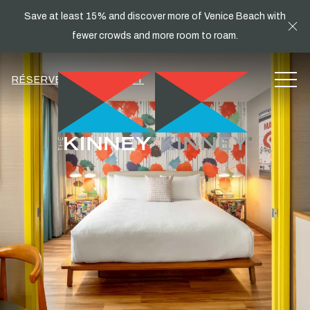
Save at least 15% and discover more of Venice Beach with
Cl
fewer crowds and more room to roam.
MEN
RÉSERVEZ MAINTENANT