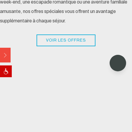
week-end, une escapade romantique ou une aventure familiale
amusante, nos offres spéciales vous offrent un avantage
supplémentaire à chaque séjour.
VOIR LES OFFRES
Open
EMPLACEMENT PRIVILÉGIÉ À VENICE
BEACH
SÉJOURNEZ,
RENCONTREZ ET
JOUEZ À VENISE